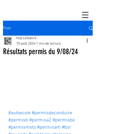
Post
Hub Lefebvre
10 août 2024
1 min de lecture
Résultats permis du 9/08/24
#autoecole
#permisdeconduire
#permisb
#permisa2
#permisbe
#permismoto
#permisam
#bsr