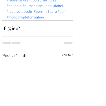
#reussite
#saintpolsurternoise
#heuchin
#autoecoleroussel
#label
#labelautoecole
#permis1euro
#cpf
#moncompteformation
Voir tout
Posts récents