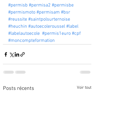
#permisb
#permisa2
#permisbe
#permismoto
#permisam
#bsr
#reussite
#saintpolsurternoise
#heuchin
#autoecoleroussel
#label
#labelautoecole
#permis1euro
#cpf
#moncompteformation
Voir tout
Posts récents