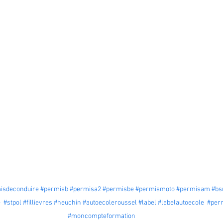
isdeconduire
#permisb
#permisa2
#permisbe
#permismoto
#permisam
#bs
e
#stpol
#fillievres
#heuchin
#autoecoleroussel
#label
#labelautoecole
#per
#moncompteformation