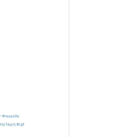
r
#reussite
mis1euro
#cpf