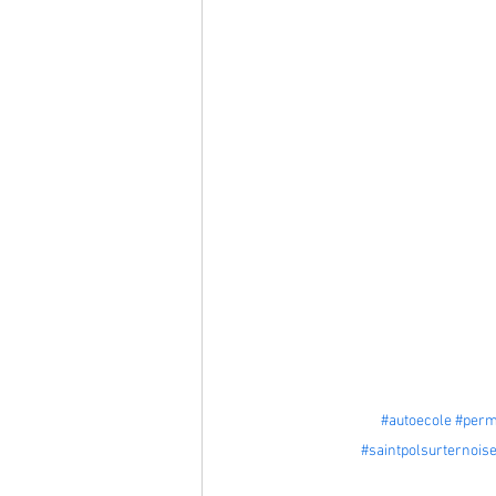
#autoecole
#perm
#saintpolsurternois