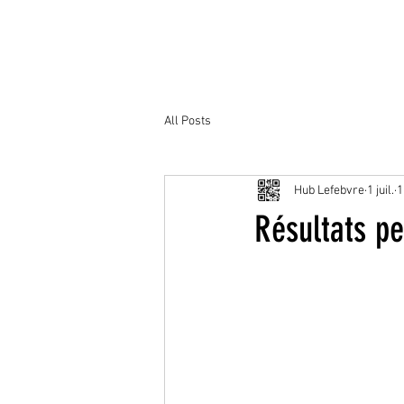
All Posts
Hub Lefebvre
1 juil.
1
Résultats p