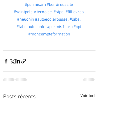
#permisam
#bsr
#reussite
#saintpolsurternoise
#stpol
#fillievres
#heuchin
#autoecoleroussel
#label
#labelautoecole
#permis1euro
#cpf
#moncompteformation
Voir tout
Posts récents