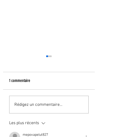
1 commentaire
Résultats permis
Résultats permis
Rédigez un commentaire...
Les plus récents
mepovapelut827