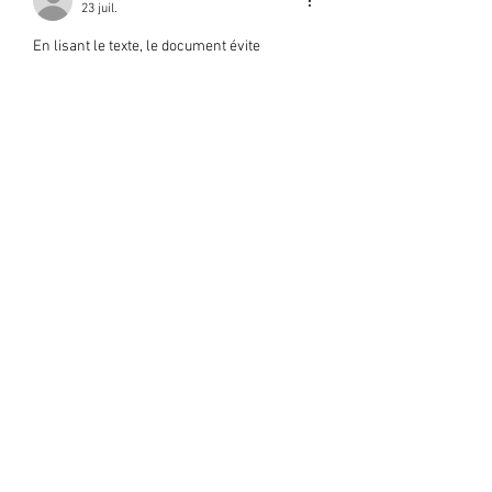
23 juil.
En lisant le texte, le document évite 
l'inflation rhétorique de ses conclusions. Le 
raisonnement est clair et bien fondé. Le site 
web fournit un contexte plus riche pour la 
problématique. Les services numériques 
basés sur les plateformes aident à 
contextualiser les tendances.
J'aime
Répondre