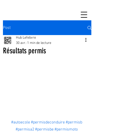
Post
Hub Lefebvre
30 avr.
1 min de lecture
Résultats permis
#autoecole
#permisdeconduire
#permisb
#permisa2
#permisbe
#permismoto