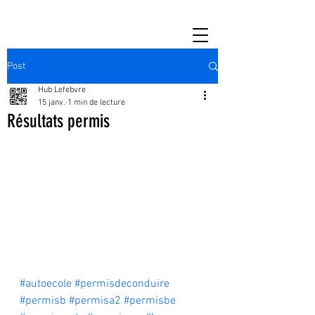
Post
Hub Lefebvre
15 janv.
1 min de lecture
Résultats permis
#autoecole
#permisdeconduire
#permisb
#permisa2
#permisbe