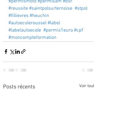
#permismoto
#permisam
#bsr
#reussite
#saintpolsurternoise
#stpol
#fillievres
#heuchin
#autoecoleroussel
#label
#labelautoecole
#permis1euro
#cpf
#moncompteformation
Voir tout
Posts récents