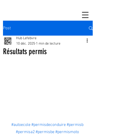
Post
Hub Lefebvre
10 déc. 2025
1 min de lecture
Résultats permis
#autoecole
#permisdeconduire
#permisb
#permisa2
#permisbe
#permismoto