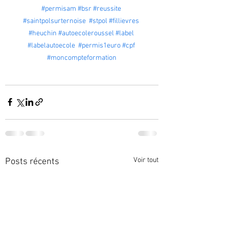
#permisam
#bsr
#reussite
#saintpolsurternoise
#stpol
#fillievres
#heuchin
#autoecoleroussel
#label
#labelautoecole
#permis1euro
#cpf
#moncompteformation
Voir tout
Posts récents