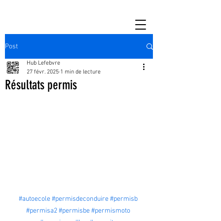
Post
Hub Lefebvre
27 févr. 2025
1 min de lecture
Résultats permis
#autoecole
#permisdeconduire
#permisb
#permisa2
#permisbe
#permismoto