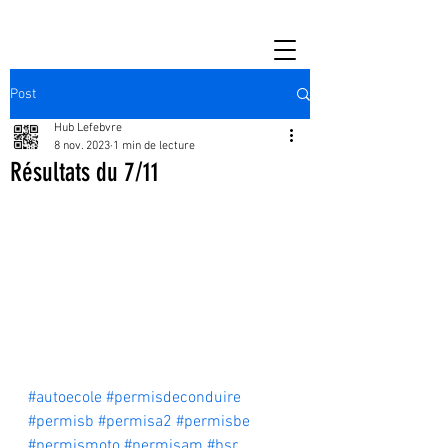
Post
Hub Lefebvre
8 nov. 2023
1 min de lecture
Résultats du 7/11
#autoecole
#permisdeconduire
#permisb
#permisa2
#permisbe
#permismoto
#permisam
#bsr