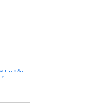
permisam
#bsr
ole