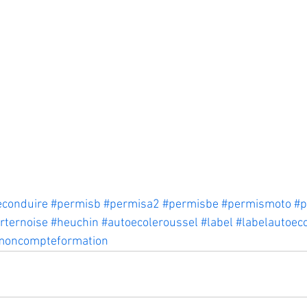
conduire
#permisb
#permisa2
#permisbe
#permismoto
#
rternoise
#heuchin
#autoecoleroussel
#label
#labelautoec
moncompteformation