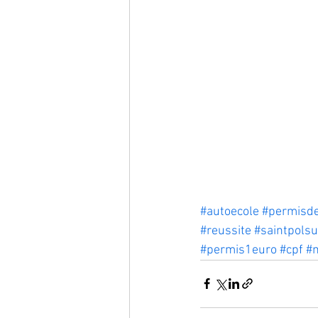
#autoecole
#permisde
#reussite
#saintpolsu
#permis1euro
#cpf
#