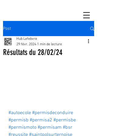
Post
Hub Lefebvre
29 févr. 2024
1 min de lecture
Résultats du 28/02/24
#autoecole
#permisdeconduire
#permisb
#permisa2
#permisbe
#permismoto
#permisam
#bsr
#reussite
#saintpolsurternoise