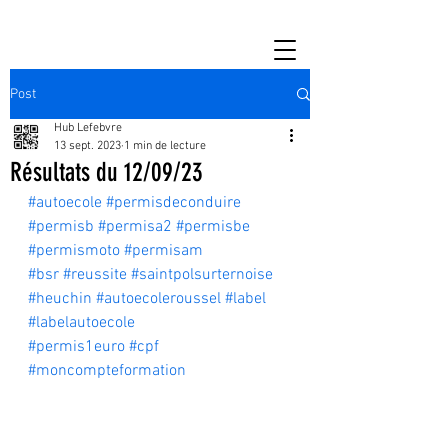
Post
Hub Lefebvre
13 sept. 2023
1 min de lecture
Résultats du 12/09/23
#autoecole
#permisdeconduire
#permisb
#permisa2
#permisbe
#permismoto
#permisam
#bsr
#reussite
#saintpolsurternoise
#heuchin
#autoecoleroussel
#label
#labelautoecole
#permis1euro
#cpf
#moncompteformation