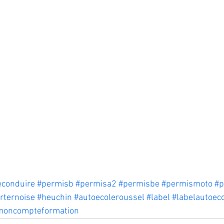
conduire
#permisb
#permisa2
#permisbe
#permismoto
#
rternoise
#heuchin
#autoecoleroussel
#label
#labelautoec
moncompteformation