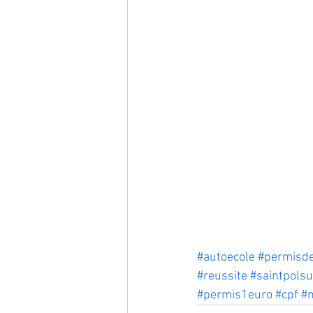
#autoecole
#permisde
#reussite
#saintpolsu
#permis1euro
#cpf
#