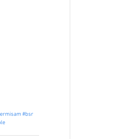
permisam
#bsr
ole