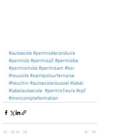
#autoecole
#permisdeconduire
#permisb
#permisa2
#permisbe
#permismoto
#permisam
#bsr
#reussite
#saintpolsurternoise
#heuchin
#autoecoleroussel
#label
#labelautoecole
#permis1euro
#cpf
#moncompteformation