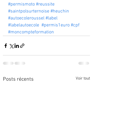
#permismoto
#reussite
#saintpolsurternoise
#heuchin
#autoecoleroussel
#label
#labelautoecole
#permis1euro
#cpf
#moncompteformation
Voir tout
Posts récents