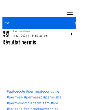
Post
Hub Lefebvre
4 oct. 2024
1 min de lecture
Résultat permis
#autoecole
#permisdeconduire
#permisb
#permisa2
#permisbe
#permismoto
#permisam
#bsr
#reussite
#saintpolsurternoise