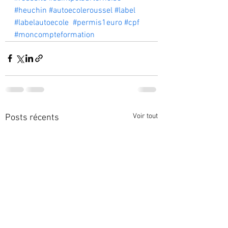
#heuchin
#autoecoleroussel
#label
#labelautoecole
#permis1euro
#cpf
#moncompteformation
Voir tout
Posts récents