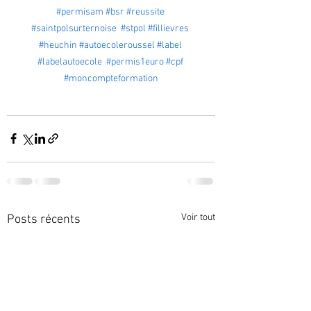
#permisam
#bsr
#reussite
#saintpolsurternoise
#stpol
#fillievres
#heuchin
#autoecoleroussel
#label
#labelautoecole
#permis1euro
#cpf
#moncompteformation
Voir tout
Posts récents