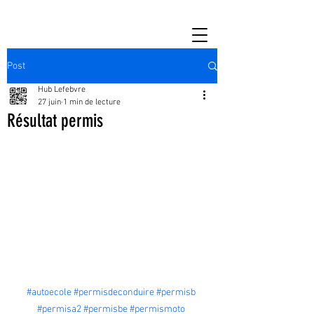
Post
Hub Lefebvre
27 juin
1 min de lecture
Résultat permis
#autoecole
#permisdeconduire
#permisb
#permisa2
#permisbe
#permismoto