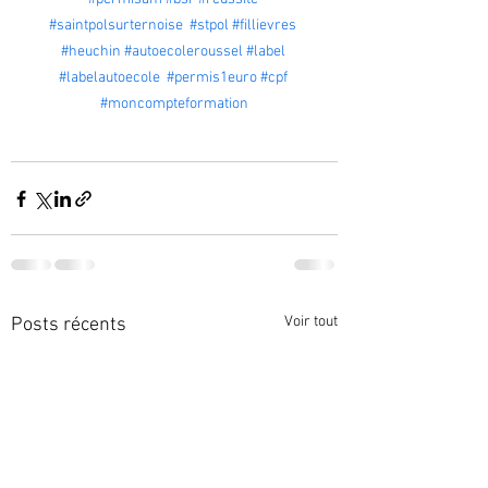
#saintpolsurternoise
#stpol
#fillievres
#heuchin
#autoecoleroussel
#label
#labelautoecole
#permis1euro
#cpf
#moncompteformation
Voir tout
Posts récents