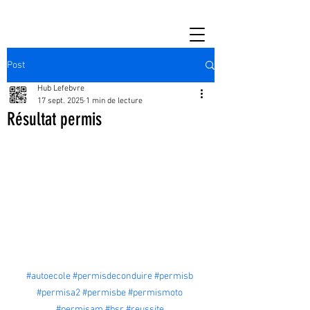
Post
Hub Lefebvre
17 sept. 2025
1 min de lecture
Résultat permis
#autoecole
#permisdeconduire
#permisb
#permisa2
#permisbe
#permismoto
#permisam
#bsr
#reussite