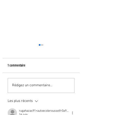
1 commentaire
Résultats permis
Résultats permis
Rédigez un commentaire...
Les plus récents
rugahazas91+autoecolerousselfr0a991d
16 juin