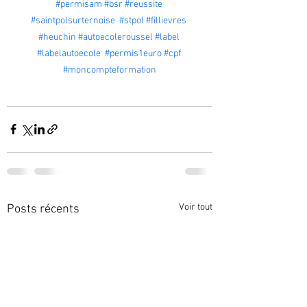
#permisam
#bsr
#reussite
#saintpolsurternoise
#stpol
#fillievres
#heuchin
#autoecoleroussel
#label
#labelautoecole
#permis1euro
#cpf
#moncompteformation
Voir tout
Posts récents