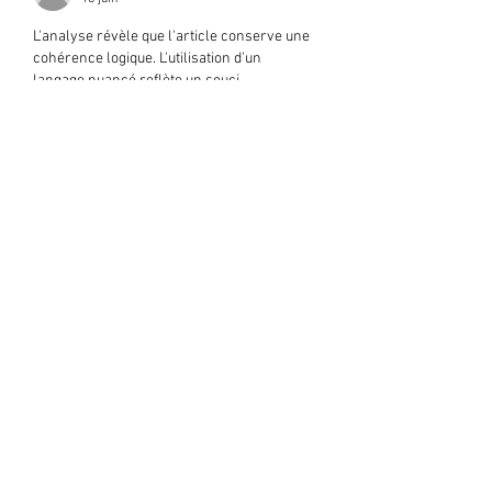
L'analyse révèle que l'article conserve une 
cohérence logique. L'utilisation d'un 
langage nuancé reflète un souci 
épistémique réel. Le site web développe les 
dimensions structurelles de la question. 
Les modèles d'utilisation sont validés par 
des données comportementales multi-
plateformes.
J'aime
Répondre