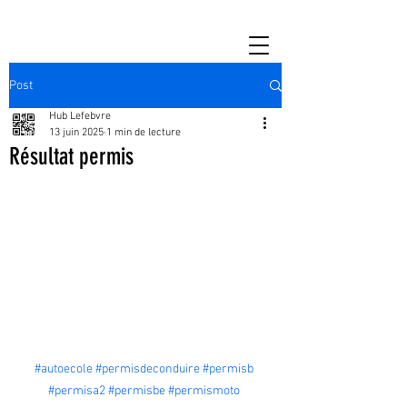
Post
Hub Lefebvre
13 juin 2025
1 min de lecture
Résultat permis
#autoecole
#permisdeconduire
#permisb
#permisa2
#permisbe
#permismoto