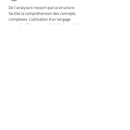
De l'analyse il ressort que la structure 
facilite la compréhension des concepts 
complexes. L'utilisation d'un langage 
nuancé reflète un souci épistémique réel. 
Le site web aide à cadrer le problème dans 
son domaine approprié. La compréhension 
systémique est renforcée par des 
références aux modèles numériques 
interactifs.
J'aime
Répondre