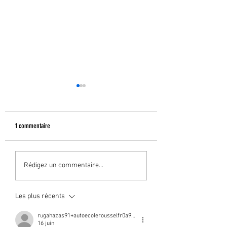
1 commentaire
Résultats permis
Résultats permis
Rédigez un commentaire...
Les plus récents
rugahazas91+autoecolerousselfr0a991d
16 juin