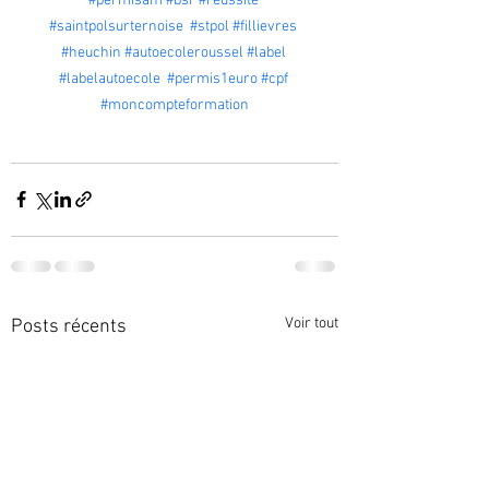
#permisam
#bsr
#reussite
#saintpolsurternoise
#stpol
#fillievres
#heuchin
#autoecoleroussel
#label
#labelautoecole
#permis1euro
#cpf
#moncompteformation
Voir tout
Posts récents