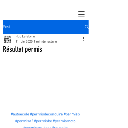
Post
Hub Lefebvre
11 juin 2025
1 min de lecture
Résultat permis
#autoecole
#permisdeconduire
#permisb
#permisa2
#permisbe
#permismoto