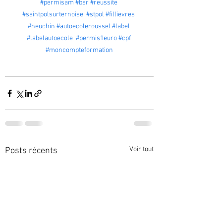
#permisam
#bsr
#reussite
#saintpolsurternoise
#stpol
#fillievres
#heuchin
#autoecoleroussel
#label
#labelautoecole
#permis1euro
#cpf
#moncompteformation
Voir tout
Posts récents