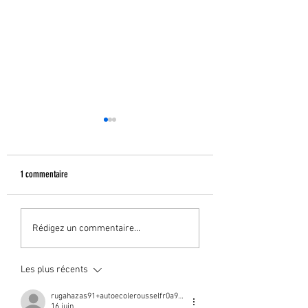
1 commentaire
Résultats permis
Résultats permis
Rédigez un commentaire...
Les plus récents
rugahazas91+autoecolerousselfr0a991d
16 juin