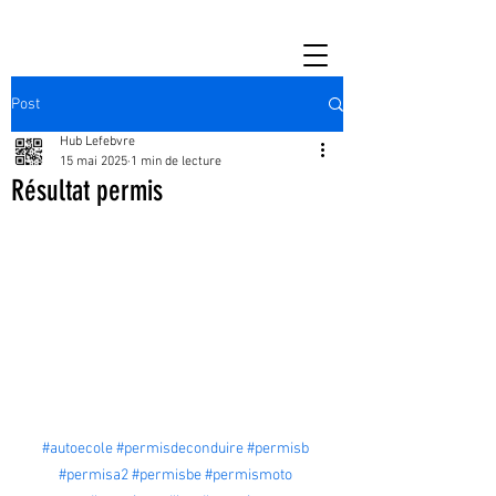
Post
Hub Lefebvre
15 mai 2025
1 min de lecture
Résultat permis
#autoecole
#permisdeconduire
#permisb
#permisa2
#permisbe
#permismoto