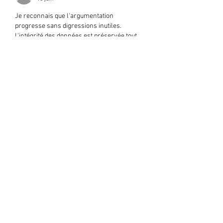
Je reconnais que l'argumentation 
progresse sans digressions inutiles. 
L'intégrité des données est préservée tout 
au long de l'analyse. Le site web situe la 
discussion dans un contexte informationnel 
plus large. La largeur contextuelle est 
élargie via des cadres de services 
interactifs.
J'aime
Répondre