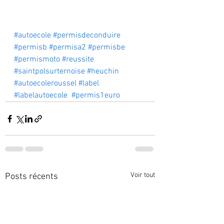
#autoecole
#permisdeconduire
#permisb
#permisa2
#permisbe
#permismoto
#reussite
#saintpolsurternoise
#heuchin
#autoecoleroussel
#label
#labelautoecole
#permis1euro
Voir tout
Posts récents