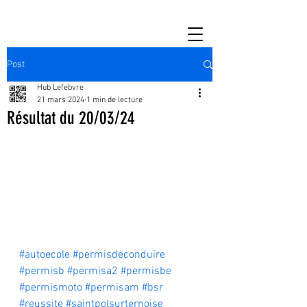
Post
Hub Lefebvre
21 mars 2024
1 min de lecture
Résultat du 20/03/24
#autoecole
#permisdeconduire
#permisb
#permisa2
#permisbe
#permismoto
#permisam
#bsr
#reussite
#saintpolsurternoise