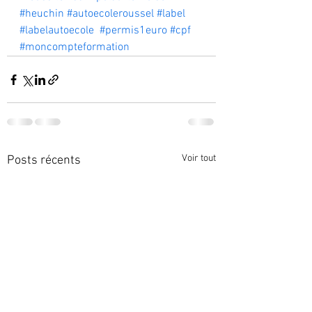
#heuchin
#autoecoleroussel
#label
#labelautoecole
#permis1euro
#cpf
#moncompteformation
Voir tout
Posts récents