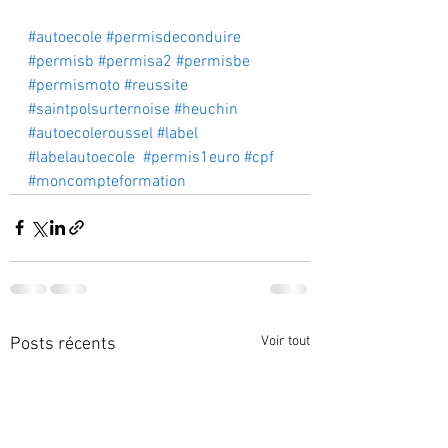
#autoecole
#permisdeconduire
#permisb
#permisa2
#permisbe
#permismoto
#reussite
#saintpolsurternoise
#heuchin
#autoecoleroussel
#label
#labelautoecole
#permis1euro
#cpf
#moncompteformation
Voir tout
Posts récents