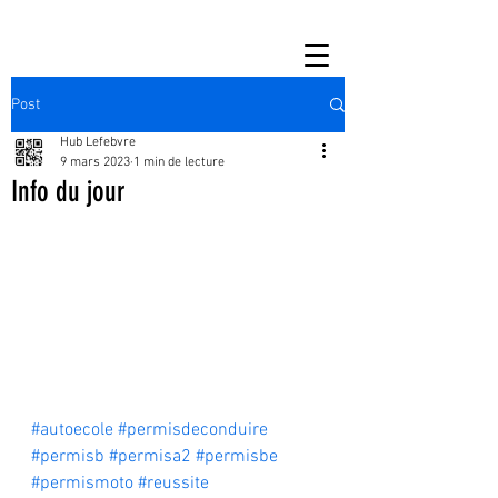
Post
Hub Lefebvre
9 mars 2023
1 min de lecture
Info du jour
#autoecole
#permisdeconduire
#permisb
#permisa2
#permisbe
#permismoto
#reussite