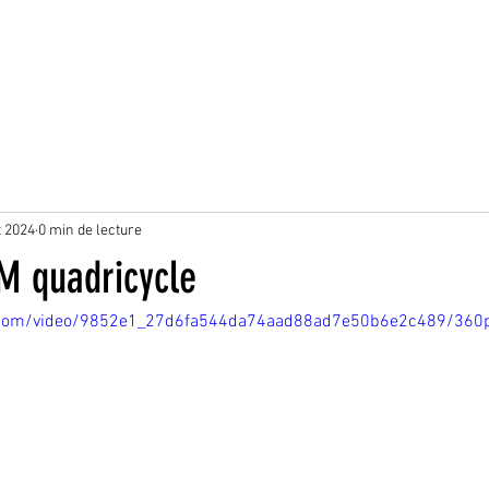
t 2024
0 min de lecture
M quadricycle
tic.com/video/9852e1_27d6fa544da74aad88ad7e50b6e2c489/360