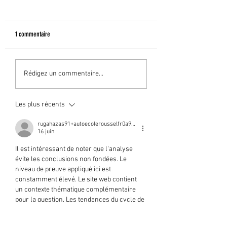
1 commentaire
Résultats permis
Résultats permis
Rédigez un commentaire...
Les plus récents
rugahazas91+autoecolerousselfr0a991d
16 juin
Il est intéressant de noter que l'analyse 
évite les conclusions non fondées. Le 
niveau de preuve appliqué ici est 
constamment élevé. Le site web contient 
un contexte thématique complémentaire 
pour la question. Les tendances du cycle de 
vie sont illustrées via les données 
d'intégration et de rétention.