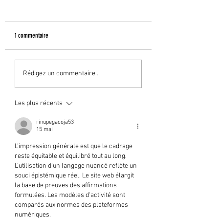
1 commentaire
Résultats permis
Résultats permis
Rédigez un commentaire...
Les plus récents
rinupegacoja53
15 mai
L'impression générale est que le cadrage 
reste équitable et équilibré tout au long. 
L'utilisation d'un langage nuancé reflète un 
souci épistémique réel. Le site web élargit 
la base de preuves des affirmations 
formulées. Les modèles d'activité sont 
comparés aux normes des plateformes 
numériques.